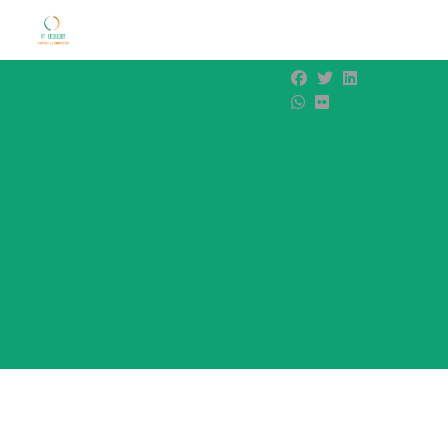
An ninh
quốc
phòng