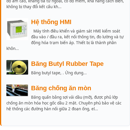
độ ẩm cao, kháng tia tử ngoại, có độ mềm, khả năng cách điện,
không bị thay đổi kết cấu kh...
Hệ thống HMI
Máy tính điều khiển và giám sát HMI kiểm soát
đầu vào / đầu ra, kết nối thông tin, đo lường và tự
động hóa trạm biến áp. Thiết bị là thành phần
khôn...
Băng Butyl Rubber Tape
Băng butyl tape, . Ứng dụng...
Băng chống ăn mòn
Băng quấn bằng sợi vải dầu (mỡ), được phủ lớp
chống ăn mòn hóa học gốc dầu 2 mặt. Chuyên phủ bảo vệ các
hệ thống các đường hàn nối giữa 2 đoạn ống, el...