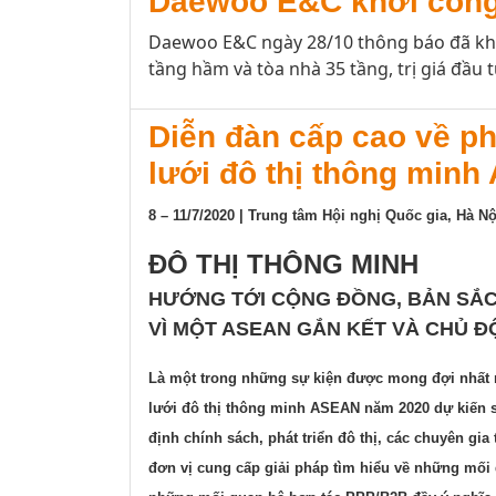
Daewoo E&C khởi công
Daewoo E&C ngày 28/10 thông báo đã khởi
tầng hầm và tòa nhà 35 tầng, trị giá đầu t
Diễn đàn cấp cao về ph
lưới đô thị thông min
8 – 11/7/2020 | Trung tâm Hội nghị Quốc gia, Hà Nộ
ĐÔ THỊ THÔNG MINH
HƯỚNG TỚI CỘNG ĐỒNG, BẢN SẮC
VÌ MỘT ASEAN GẮN KẾT VÀ CHỦ 
Là một trong những sự kiện được mong đợi nhất n
lưới đô thị thông minh ASEAN năm 2020 dự kiến s
định chính sách, phát triển đô thị, các chuyên gi
đơn vị cung cấp giải pháp tìm hiểu về những mối q