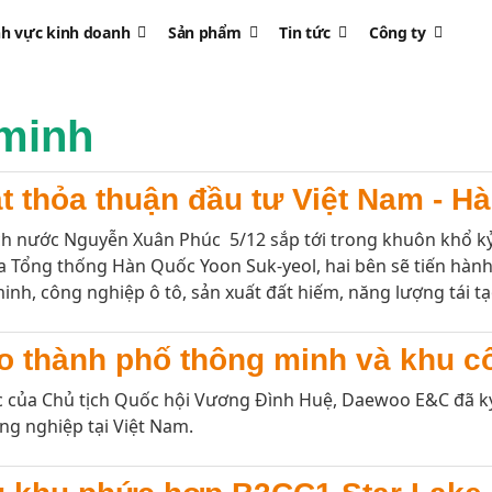
nh vực kinh doanh
Sản phẩm
Tin tức
Công ty
 minh
ạt thỏa thuận đầu tư Việt Nam - H
h nước Nguyễn Xuân Phúc 5/12 sắp tới trong khuôn khổ kỷ
a Tổng thống Hàn Quốc Yoon Suk-yeol, hai bên sẽ tiến hành 
inh, công nghiệp ô tô, sản xuất đất hiếm, năng lượng tái tạ
 thành phố thông minh và khu c
của Chủ tịch Quốc hội Vương Đình Huệ, Daewoo E&C đã ký h
ng nghiệp tại Việt Nam.