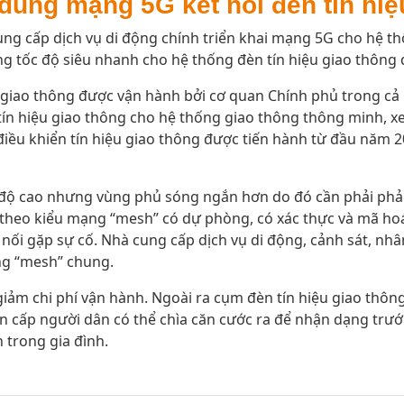
dùng mạng 5G kết nối đèn tín hiệ
ng cấp dịch vụ di động chính triển khai mạng 5G cho hệ t
g tốc độ siêu nhanh cho hệ thống đèn tín hiệu giao thông 
 giao thông được vận hành bởi cơ quan Chính phủ trong cả
ín hiệu giao thông cho hệ thống giao thông thông minh, xe
ạm điều khiển tín hiệu giao thông được tiến hành từ đầu năm 
 độ cao nhưng vùng phủ sóng ngắn hơn do đó cần phải phả
nối theo kiểu mạng “mesh” có dự phòng, có xác thực và mã h
ối gặp sự cố. Nhà cung cấp dịch vụ di động, cảnh sát, nh
ng “mesh” chung.
ảm chi phí vận hành. Ngoài ra cụm đèn tín hiệu giao thông
 cấp người dân có thể chìa căn cước ra để nhận dạng trước
 trong gia đình.