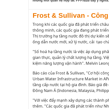
những mối quan hệ hợp tác PPP/B2B đầy ý nghĩa.
Frost & Sullivan - Côn
Trong khi các quốc gia đã phát triển ch
thông minh, các quốc gia đang phát triển
Thị trường hạ tầng nước đô thị dự kiến 
ống dẫn nước mới, xử lý nước, cải tạo c
"Số hoá hạ tầng nước là việc áp dụng phân
gian thực, quản lý chất lượng hạ tầng. V
kiệm năng lượng vận hành". Melvin Leong, 
Báo cáo của Frost & Sullivan, "Cơ hội cô
Urban Water Infrastructure Market in AP
tầng cấp nước tại hộ gia đình. Báo giá 
Đông Nam Á (Indonesia, Malaysia, Philippi
"Với việc đẩy mạnh xây dựng các thành phố
thêm. "Các quốc gia đã phát triển như Nh