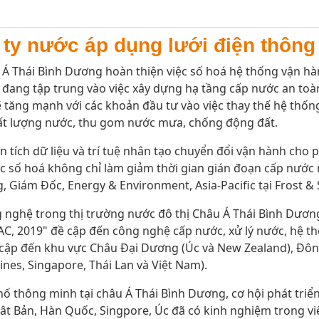
g ty nước áp dụng lưới điện thôn
âu Á Thái Bình Dương hoàn thiện việc số hoá hệ thống vận 
 đang tập trung vào việc xây dựng hạ tầng cấp nước an toàn
sẽ tăng mạnh với các khoản đầu tư vào việc thay thế hệ th
hất lượng nước, thu gom nước mưa, chống động đất.
 tích dữ liệu và trí tuệ nhân tạo chuyển đổi vận hành cho 
iệc số hoá không chỉ làm giảm thời gian gián đoạn cấp nước 
Giám Đốc, Energy & Environment, Asia-Pacific tại Frost & S
ng nghệ trong thị trường nước đô thị Châu Á Thái Bình Dươ
AC, 2019" đề cập đến công nghệ cấp nước, xử lý nước, hệ 
đề cập đến khu vực Châu Đại Dương (Úc và New Zealand), Đô
nes, Singapore, Thái Lan và Việt Nam).
 thông minh tại châu Á Thái Bình Dương, cơ hội phát triển 
ât Bản, Hàn Quốc, Singpore, Úc đã có kinh nghiệm trong vi