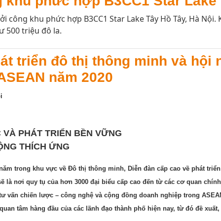
 khu phức hợp B3CC1 Star Lake
 công khu phức hợp B3CC1 Star Lake Tây Hồ Tây, Hà Nội. Kh
ư 500 triệu đô la.
át triển đô thị thông minh và hộ
h ASEAN năm 2020
i
 VÀ PHÁT TRIỂN BỀN VỮNG
ĐỘNG THÍCH ỨNG
ăm trong khu vực về Đô thị thông minh, Diễn đàn cấp cao về phát triể
ẽ là nơi quy tụ của hơn 3000 đại biểu cấp cao đến từ các cơ quan chín
a tư vấn chiến lược – công nghệ và cộng đồng doanh nghiệp trong ASEAN
uan tâm hàng đầu của các lãnh đạo thành phố hiện nay, từ đó đề xuất, gi